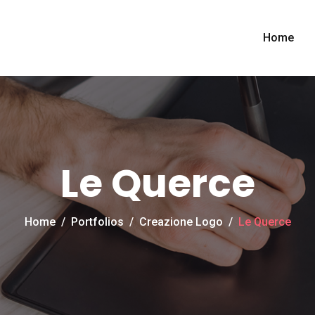
Home
Le Querce
Home
/
Portfolios
/
Creazione Logo
/
Le Querce